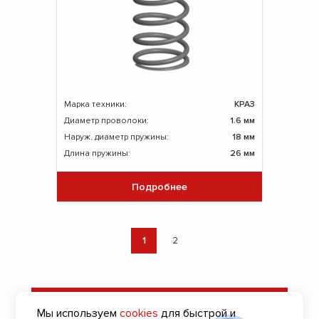
Марка техники:
КРАЗ
Диаметр проволоки:
1.6 мм
Наруж. диаметр пружины:
18 мм
Длина пружины:
26 мм
Подробнее
1
2
Оставить заявку
Мы используем
cookies
для быстрой и
на подбор пружин